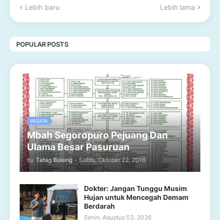
Lebih baru
Lebih lama
POPULAR POSTS
WISATA
Mbah Segoropuro Pejuang Dan
Ulama Besar Pasuruan
by
Tatag Buleng
-
Sabtu, Oktober 22, 2016
Dokter: Jangan Tunggu Musim
Hujan untuk Mencegah Demam
Berdarah
Senin, Agustus 03, 2026