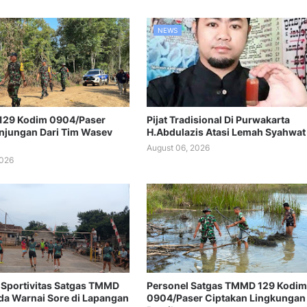
NEWS
129 Kodim 0904/Paser
Pijat Tradisional Di Purwakarta
njungan Dari Tim Wasev
H.Abdulazis Atasi Lemah Syahwat
August 06, 2026
2026
Sportivitas Satgas TMMD
Personel Satgas TMMD 129 Kodim
a Warnai Sore di Lapangan
0904/Paser Ciptakan Lingkungan