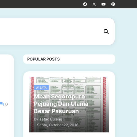
POPULAR POSTS
WISATA
Mbah Segoropuro
Pejuang Dan Ulama
0
Besar Pasuruan
by
Tatag Buleng
-
Sabtu, Oktober 22, 2016