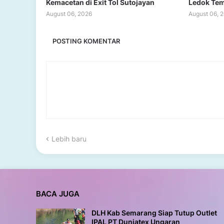
Kemacetan di Exit Tol Sutojayan
Ledok Te
August 06, 2026
August 06, 
POSTING KOMENTAR
Lebih baru
BACA JUGA
DLH Kab Semarang Siap Tutup Outlet
IPAL PT Duniatex Ungaran