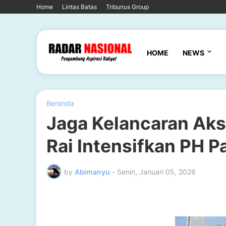
Home
Lintas Batas
Tribunus Group
HOME
NEWS
Beranda
Jaga Kelancaran Aks
Rai Intensifkan PH P
by
Abimanyu
-
Senin, Januari 05, 2026