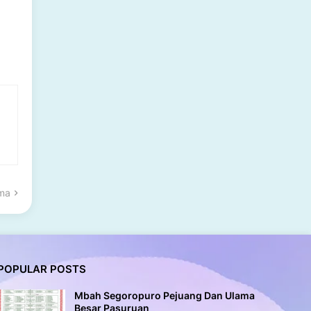
ama
POPULAR POSTS
Mbah Segoropuro Pejuang Dan Ulama
Besar Pasuruan