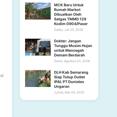
MCK Baru Untuk
Rumah Marbot
Dibuatkan Oleh
Satgas TMMD 129
Kodim 0904/Paser
Sabtu, Juli 25, 2026
Dokter: Jangan
Tunggu Musim Hujan
untuk Mencegah
Demam Berdarah
Senin, Agustus 03, 2026
DLH Kab Semarang
ui
Siap Tutup Outlet
IPAL PT Duniatex
Ungaran
Jumat, Mei 09, 2025