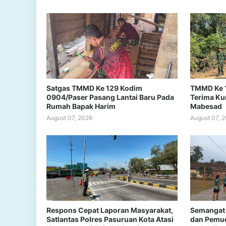
Satgas TMMD Ke 129 Kodim
TMMD Ke 
0904/Paser Pasang Lantai Baru Pada
Terima Ku
Rumah Bapak Harim
Mabesad
August 07, 2026
August 07, 
Respons Cepat Laporan Masyarakat,
Semangat 
Satlantas Polres Pasuruan Kota Atasi
dan Pemud