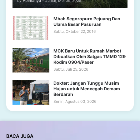
by
Abimanyu
-
Jumat, Mei 09, 2025
Mbah Segoropuro Pejuang Dan
Ulama Besar Pasuruan
Sabtu, Oktober 22, 2016
MCK Baru Untuk Rumah Marbot
Dibuatkan Oleh Satgas TMMD 129
Kodim 0904/Paser
Sabtu, Juli 25, 2026
Dokter: Jangan Tunggu Musim
Hujan untuk Mencegah Demam
Berdarah
Senin, Agustus 03, 2026
BACA JUGA