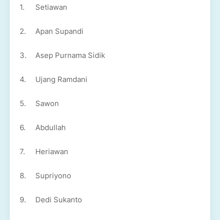
1.
Setiawan
2.
Apan Supandi
3.
Asep Purnama Sidik
4.
Ujang Ramdani
5.
Sawon
6.
Abdullah
7.
Heriawan
8.
Supriyono
9.
Dedi Sukanto