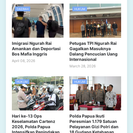
DAERAH
HUKUM
Imigrasi Ngurah Rai
Petugas TPI Ngurah Rai
Amankan dan Deportasi
Gagalkan Masuknya
Bos Mafia Inggris
Dalang Pencucian Uang
Internasional
April 08, 2026
March 28, 2026
HUKUM
HUKUM
Hari ke-13 Ops
Polda Papua Ikuti
Keselamatan Cartenz
Peresmian 1.179 Satuan
2026, Polda Papua
Pelayanan Gizi Polri dan
Intensifkan Penindakan
18 Gudang Ketahanan