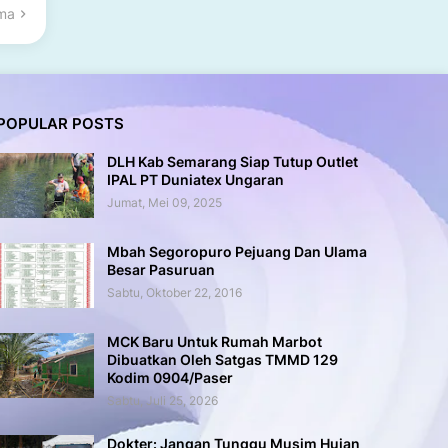
ama
POPULAR POSTS
DLH Kab Semarang Siap Tutup Outlet
IPAL PT Duniatex Ungaran
Jumat, Mei 09, 2025
Mbah Segoropuro Pejuang Dan Ulama
Besar Pasuruan
Sabtu, Oktober 22, 2016
MCK Baru Untuk Rumah Marbot
Dibuatkan Oleh Satgas TMMD 129
Kodim 0904/Paser
Sabtu, Juli 25, 2026
Dokter: Jangan Tunggu Musim Hujan