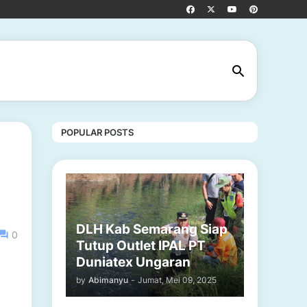
POPULAR POSTS
DLH Kab Semarang Siap
0
Tutup Outlet IPAL PT
Duniatex Ungaran
by
Abimanyu
-
Jumat, Mei 09, 2025