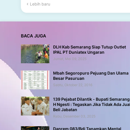
Lebih baru
BACA JUGA
DLH Kab Semarang Siap Tutup Outlet
IPAL PT Duniatex Ungaran
Jumat, Mei 09, 2025
Mbah Segoropuro Pejuang Dan Ulama
Besar Pasuruan
Sabtu, Oktober 22, 2016
139 Pejabat Dilantik - Bupati Semarang
H Ngesti : Tegaskan Jika Tidak Ada Jua
Beli Jabatan
Rabu, Desember 03, 2025
Danrem 083/Bdj Tanamkan Mental