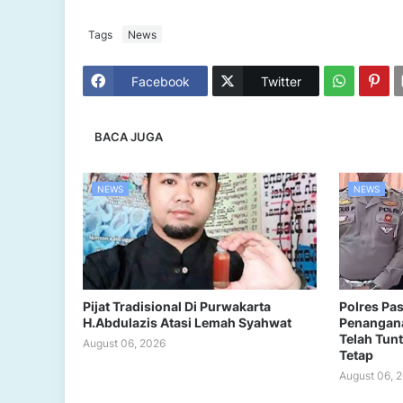
Tags
News
Facebook
Twitter
BACA JUGA
NEWS
NEWS
Pijat Tradisional Di Purwakarta
Polres Pa
H.Abdulazis Atasi Lemah Syahwat
Penangana
Telah Tun
August 06, 2026
Tetap
August 06, 