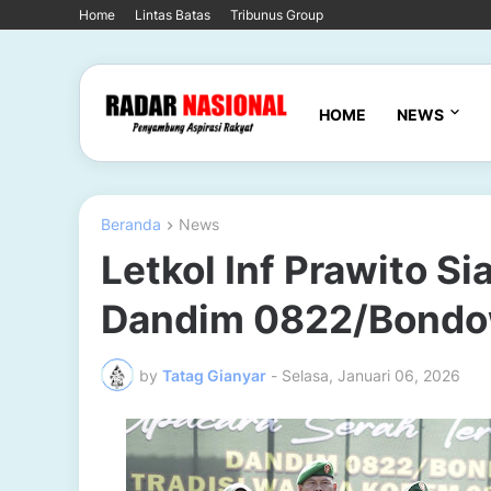
Home
Lintas Batas
Tribunus Group
HOME
NEWS
Beranda
News
Letkol Inf Prawito S
Dandim 0822/Bond
by
Tatag Gianyar
-
Selasa, Januari 06, 2026