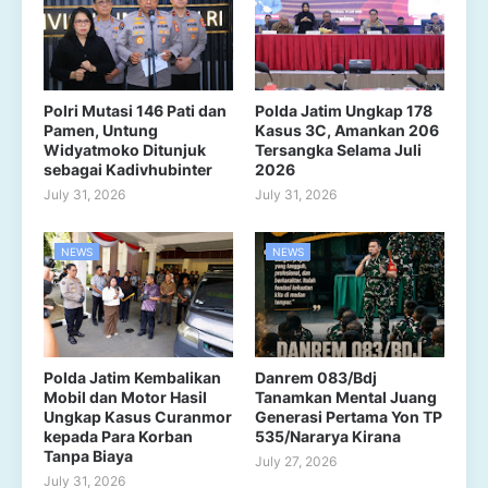
Polri Mutasi 146 Pati dan
Polda Jatim Ungkap 178
Pamen, Untung
Kasus 3C, Amankan 206
Widyatmoko Ditunjuk
Tersangka Selama Juli
sebagai Kadivhubinter
2026
July 31, 2026
July 31, 2026
NEWS
NEWS
Polda Jatim Kembalikan
Danrem 083/Bdj
Mobil dan Motor Hasil
Tanamkan Mental Juang
Ungkap Kasus Curanmor
Generasi Pertama Yon TP
kepada Para Korban
535/Nararya Kirana
Tanpa Biaya
July 27, 2026
July 31, 2026