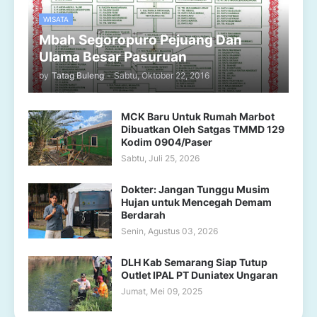
WISATA
Mbah Segoropuro Pejuang Dan
Ulama Besar Pasuruan
by
Tatag Buleng
-
Sabtu, Oktober 22, 2016
MCK Baru Untuk Rumah Marbot
Dibuatkan Oleh Satgas TMMD 129
Kodim 0904/Paser
Sabtu, Juli 25, 2026
Dokter: Jangan Tunggu Musim
Hujan untuk Mencegah Demam
Berdarah
Senin, Agustus 03, 2026
DLH Kab Semarang Siap Tutup
Outlet IPAL PT Duniatex Ungaran
Jumat, Mei 09, 2025