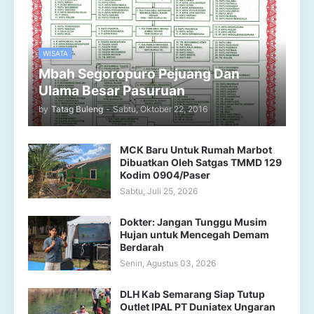
WISATA
Mbah Segoropuro Pejuang Dan
Ulama Besar Pasuruan
by
Tatag Buleng
-
Sabtu, Oktober 22, 2016
MCK Baru Untuk Rumah Marbot
Dibuatkan Oleh Satgas TMMD 129
Kodim 0904/Paser
Sabtu, Juli 25, 2026
Dokter: Jangan Tunggu Musim
Hujan untuk Mencegah Demam
Berdarah
Senin, Agustus 03, 2026
DLH Kab Semarang Siap Tutup
Outlet IPAL PT Duniatex Ungaran