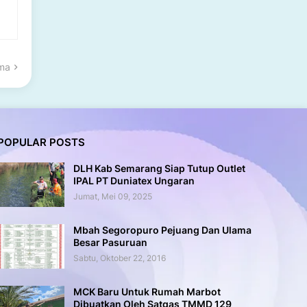
ama
POPULAR POSTS
DLH Kab Semarang Siap Tutup Outlet
IPAL PT Duniatex Ungaran
Jumat, Mei 09, 2025
Mbah Segoropuro Pejuang Dan Ulama
Besar Pasuruan
Sabtu, Oktober 22, 2016
MCK Baru Untuk Rumah Marbot
Dibuatkan Oleh Satgas TMMD 129