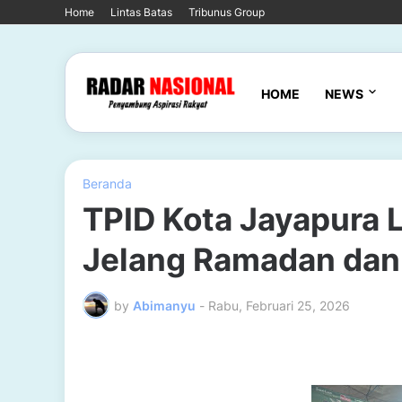
Home
Lintas Batas
Tribunus Group
HOME
NEWS
Beranda
TPID Kota Jayapura 
Jelang Ramadan dan I
by
Abimanyu
-
Rabu, Februari 25, 2026