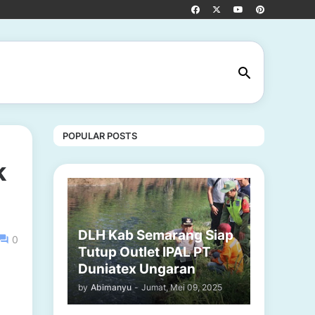
POPULAR POSTS
k
DLH Kab Semarang Siap
0
Tutup Outlet IPAL PT
Duniatex Ungaran
by
Abimanyu
-
Jumat, Mei 09, 2025