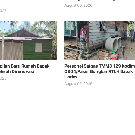
August 06, 2026
2026
mpilan Baru Rumah Bapak
Personel Satgas TMMD 129 Kodim
etelah Direnovasi
0904/Paser Bongkar RTLH Bapak
Harim
2026
August 05, 2026