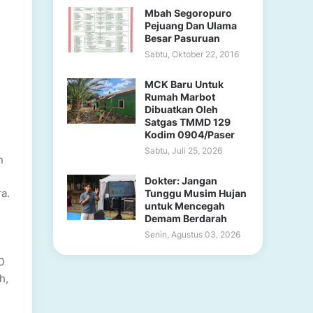
Mbah Segoropuro
Pejuang Dan Ulama
Besar Pasuruan
Sabtu, Oktober 22, 2016
MCK Baru Untuk
Rumah Marbot
Dibuatkan Oleh
Satgas TMMD 129
Kodim 0904/Paser
Sabtu, Juli 25, 2026
n
Dokter: Jangan
a.
Tunggu Musim Hujan
untuk Mencegah
Demam Berdarah
Senin, Agustus 03, 2026
0
h,