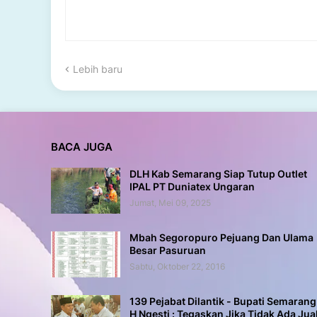
Lebih baru
BACA JUGA
DLH Kab Semarang Siap Tutup Outlet
IPAL PT Duniatex Ungaran
Jumat, Mei 09, 2025
Mbah Segoropuro Pejuang Dan Ulama
Besar Pasuruan
Sabtu, Oktober 22, 2016
139 Pejabat Dilantik - Bupati Semarang
H Ngesti : Tegaskan Jika Tidak Ada Jua