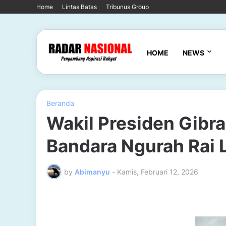
Home
Lintas Batas
Tribunus Group
HOME
NEWS
Beranda
Wakil Presiden Gibran
Bandara Ngurah Rai
by
Abimanyu
-
Kamis, Februari 12, 2026