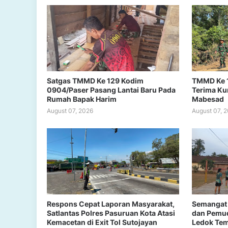
Satgas TMMD Ke 129 Kodim
TMMD Ke 
0904/Paser Pasang Lantai Baru Pada
Terima Ku
Rumah Bapak Harim
Mabesad
August 07, 2026
August 07, 
Respons Cepat Laporan Masyarakat,
Semangat 
Satlantas Polres Pasuruan Kota Atasi
dan Pemud
Kemacetan di Exit Tol Sutojayan
Ledok Te