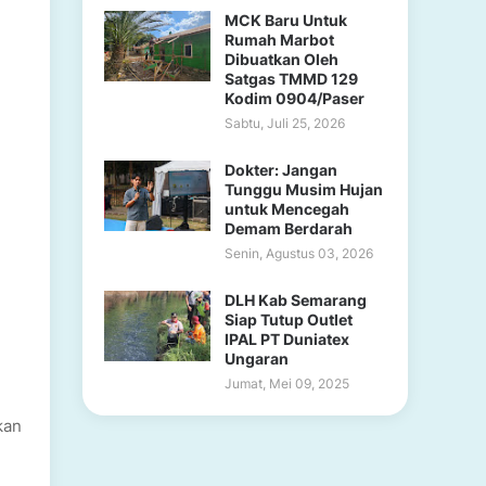
MCK Baru Untuk
Rumah Marbot
Dibuatkan Oleh
Satgas TMMD 129
Kodim 0904/Paser
Sabtu, Juli 25, 2026
Dokter: Jangan
Tunggu Musim Hujan
untuk Mencegah
Demam Berdarah
Senin, Agustus 03, 2026
DLH Kab Semarang
Siap Tutup Outlet
IPAL PT Duniatex
Ungaran
Jumat, Mei 09, 2025
kan