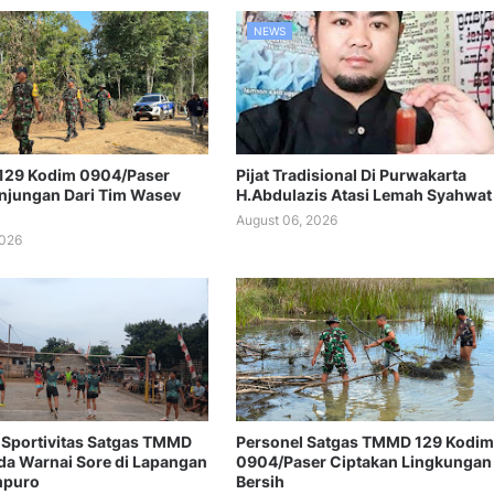
NEWS
129 Kodim 0904/Paser
Pijat Tradisional Di Purwakarta
njungan Dari Tim Wasev
H.Abdulazis Atasi Lemah Syahwat
August 06, 2026
2026
Sportivitas Satgas TMMD
Personel Satgas TMMD 129 Kodim
a Warnai Sore di Lapangan
0904/Paser Ciptakan Lingkungan
mpuro
Bersih