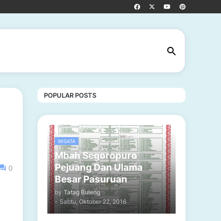
POPULAR POSTS
WISATA
Mbah Segoropuro
Pejuang Dan Ulama
0
Besar Pasuruan
by
Tatag Buleng
-
Sabtu, Oktober 22, 2016