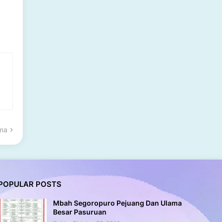
ama
POPULAR POSTS
Mbah Segoropuro Pejuang Dan Ulama
Besar Pasuruan