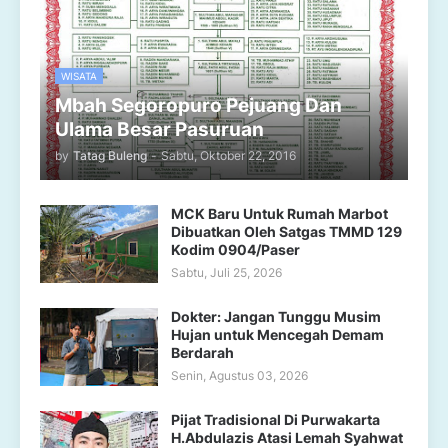
WISATA
Mbah Segoropuro Pejuang Dan
Ulama Besar Pasuruan
by
Tatag Buleng
-
Sabtu, Oktober 22, 2016
MCK Baru Untuk Rumah Marbot
Dibuatkan Oleh Satgas TMMD 129
Kodim 0904/Paser
Sabtu, Juli 25, 2026
Dokter: Jangan Tunggu Musim
Hujan untuk Mencegah Demam
Berdarah
Senin, Agustus 03, 2026
Pijat Tradisional Di Purwakarta
H.Abdulazis Atasi Lemah Syahwat