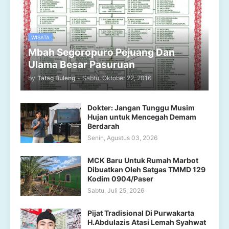
WISATA
Mbah Segoropuro Pejuang Dan
Ulama Besar Pasuruan
by
Tatag Buleng
-
Sabtu, Oktober 22, 2016
Dokter: Jangan Tunggu Musim
Hujan untuk Mencegah Demam
Berdarah
Senin, Agustus 03, 2026
MCK Baru Untuk Rumah Marbot
Dibuatkan Oleh Satgas TMMD 129
Kodim 0904/Paser
Sabtu, Juli 25, 2026
Pijat Tradisional Di Purwakarta
H.Abdulazis Atasi Lemah Syahwat