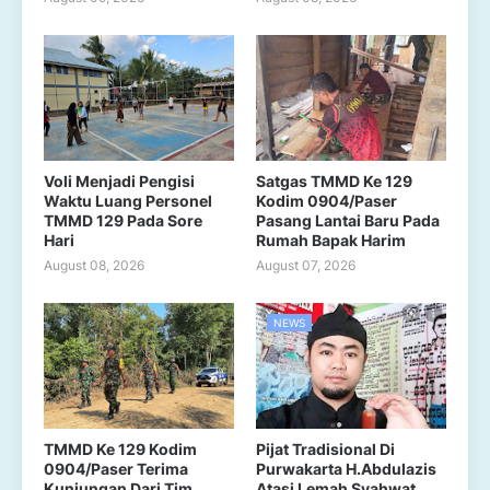
Voli Menjadi Pengisi
Satgas TMMD Ke 129
Waktu Luang Personel
Kodim 0904/Paser
TMMD 129 Pada Sore
Pasang Lantai Baru Pada
Hari
Rumah Bapak Harim
August 08, 2026
August 07, 2026
NEWS
TMMD Ke 129 Kodim
Pijat Tradisional Di
0904/Paser Terima
Purwakarta H.Abdulazis
Kunjungan Dari Tim
Atasi Lemah Syahwat