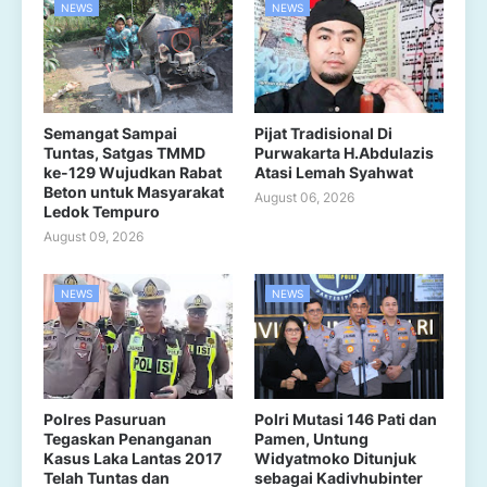
NEWS
NEWS
Semangat Sampai
Pijat Tradisional Di
Tuntas, Satgas TMMD
Purwakarta H.Abdulazis
ke-129 Wujudkan Rabat
Atasi Lemah Syahwat
Beton untuk Masyarakat
August 06, 2026
Ledok Tempuro
August 09, 2026
NEWS
NEWS
Polres Pasuruan
Polri Mutasi 146 Pati dan
Tegaskan Penanganan
Pamen, Untung
Kasus Laka Lantas 2017
Widyatmoko Ditunjuk
Telah Tuntas dan
sebagai Kadivhubinter