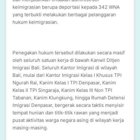
keimigrasian berupa deportasi kepada 342 WNA
yang terbukti melakukan berbagai pelanggaran
hukum keimigrasian.
Penegakan hukum tersebut dilakukan secara masif
oleh seluruh satuan kerja di bawah Kanwil Ditjen
Imigrasi Bali. Seluruh Kantor Imigrasi di wilayah
Bali, mulai dari Kantor Imigrasi Kelas I Khusus TPI
Ngurah Rai, Kanim Kelas I TPI Denpasar, Kanim
Kelas II TPI Singaraja, Kanim Kelas III Non TPI
Tabanan, Kanim Klungkung, hingga Rumah Detensi
Imigrasi Denpasar, bergerak secara taktis menyisir
tempat hunian dan titik-titik rawan yang menjadi
pusat aktivitas warga negara asing di wilayah kerja
masing-masing.