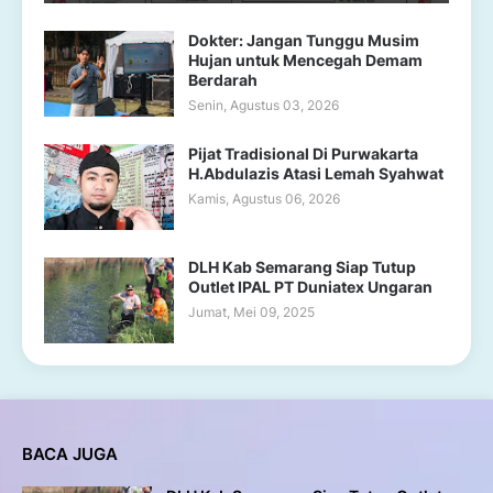
Dokter: Jangan Tunggu Musim
Hujan untuk Mencegah Demam
Berdarah
Senin, Agustus 03, 2026
Pijat Tradisional Di Purwakarta
H.Abdulazis Atasi Lemah Syahwat
Kamis, Agustus 06, 2026
DLH Kab Semarang Siap Tutup
Outlet IPAL PT Duniatex Ungaran
Jumat, Mei 09, 2025
BACA JUGA