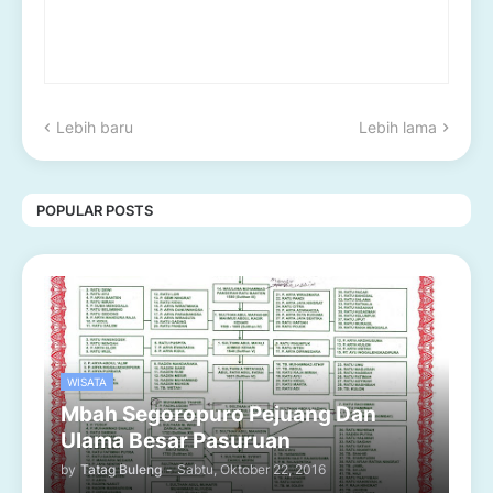
Lebih baru
Lebih lama
POPULAR POSTS
WISATA
Mbah Segoropuro Pejuang Dan
Ulama Besar Pasuruan
by
Tatag Buleng
-
Sabtu, Oktober 22, 2016