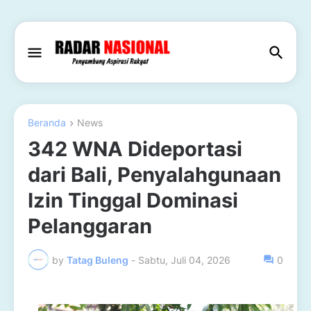
Beranda
News
342 WNA Dideportasi
dari Bali, Penyalahgunaan
Izin Tinggal Dominasi
Pelanggaran
by
Tatag Buleng
-
Sabtu, Juli 04, 2026
0