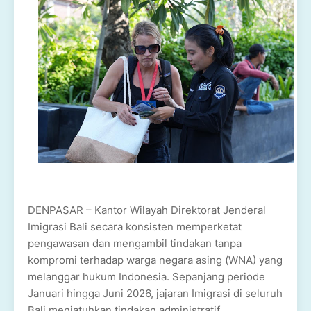
DENPASAR – Kantor Wilayah Direktorat Jenderal
Imigrasi Bali secara konsisten memperketat
pengawasan dan mengambil tindakan tanpa
kompromi terhadap warga negara asing (WNA) yang
melanggar hukum Indonesia. Sepanjang periode
Januari hingga Juni 2026, jajaran Imigrasi di seluruh
Bali menjatuhkan tindakan administratif