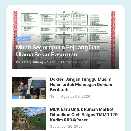
WISATA
Mbah Segoropuro Pejuang Dan
Ulama Besar Pasuruan
by
Tatag Buleng
-
Sabtu, Oktober 22, 2016
Dokter: Jangan Tunggu Musim
Hujan untuk Mencegah Demam
Berdarah
Senin, Agustus 03, 2026
MCK Baru Untuk Rumah Marbot
Dibuatkan Oleh Satgas TMMD 129
Kodim 0904/Paser
Sabtu, Juli 25, 2026