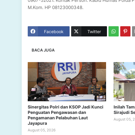
0967-52021. Kontak Person: Kabid Humas Polda Pap
M.Kom. HP 08123000348.
Facebook
Twitter
BACA JUGA
Sinergitas Polri dan KSOP Jadi Kunci
Inilah Ta
Penguatan Pengawasan dan
Sirajudi S
Pengamanan Pelabuhan Laut
August 05, 
Jayapura
August 05, 2026