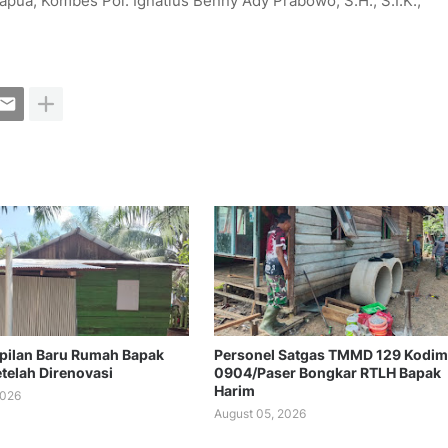
ua, Kombes Pol. Ignatius Benny Ady Prabowo, S.H., S.I.K.,
mpilan Baru Rumah Bapak
Personel Satgas TMMD 129 Kodim
etelah Direnovasi
0904/Paser Bongkar RTLH Bapak
Harim
2026
August 05, 2026