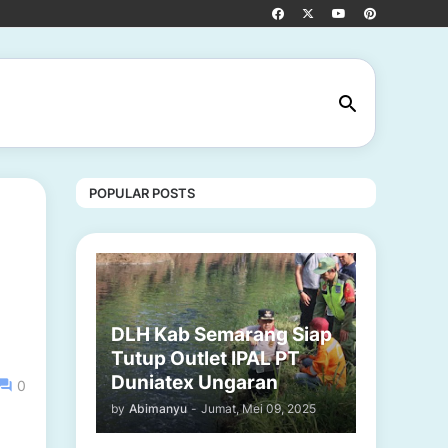
POPULAR POSTS
DLH Kab Semarang Siap
Tutup Outlet IPAL PT
Duniatex Ungaran
0
by
Abimanyu
-
Jumat, Mei 09, 2025