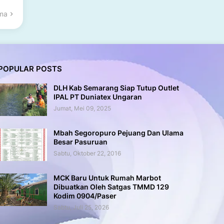
ama
POPULAR POSTS
DLH Kab Semarang Siap Tutup Outlet
IPAL PT Duniatex Ungaran
Jumat, Mei 09, 2025
Mbah Segoropuro Pejuang Dan Ulama
Besar Pasuruan
Sabtu, Oktober 22, 2016
MCK Baru Untuk Rumah Marbot
Dibuatkan Oleh Satgas TMMD 129
Kodim 0904/Paser
Sabtu, Juli 25, 2026