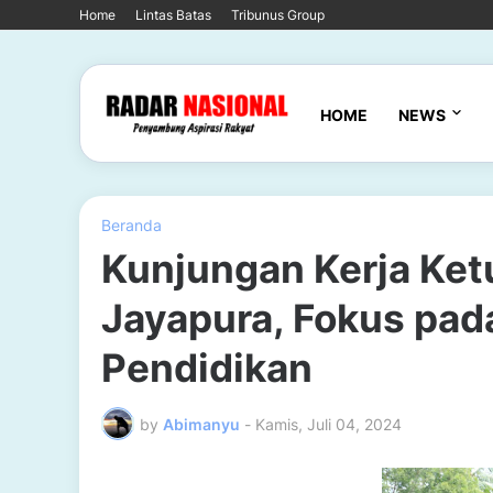
Home
Lintas Batas
Tribunus Group
HOME
NEWS
Beranda
Kunjungan Kerja Ke
Jayapura, Fokus pad
Pendidikan
by
Abimanyu
-
Kamis, Juli 04, 2024