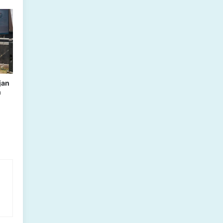
jan
h