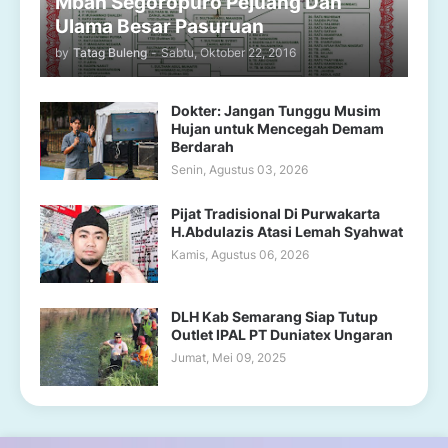
Mbah Segoropuro Pejuang Dan
Ulama Besar Pasuruan
by
Tatag Buleng
-
Sabtu, Oktober 22, 2016
Dokter: Jangan Tunggu Musim
Hujan untuk Mencegah Demam
Berdarah
Senin, Agustus 03, 2026
Pijat Tradisional Di Purwakarta
H.Abdulazis Atasi Lemah Syahwat
Kamis, Agustus 06, 2026
DLH Kab Semarang Siap Tutup
Outlet IPAL PT Duniatex Ungaran
Jumat, Mei 09, 2025