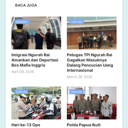
BACA JUGA
DAERAH
HUKUM
Imigrasi Ngurah Rai
Petugas TPI Ngurah Rai
Amankan dan Deportasi
Gagalkan Masuknya
Bos Mafia Inggris
Dalang Pencucian Uang
Internasional
April 08, 2026
March 28, 2026
HUKUM
HUKUM
Hari ke-13 Ops
Polda Papua Ikuti