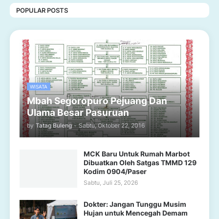
POPULAR POSTS
WISATA
Mbah Segoropuro Pejuang Dan
Ulama Besar Pasuruan
by
Tatag Buleng
-
Sabtu, Oktober 22, 2016
MCK Baru Untuk Rumah Marbot
Dibuatkan Oleh Satgas TMMD 129
Kodim 0904/Paser
Sabtu, Juli 25, 2026
Dokter: Jangan Tunggu Musim
Hujan untuk Mencegah Demam