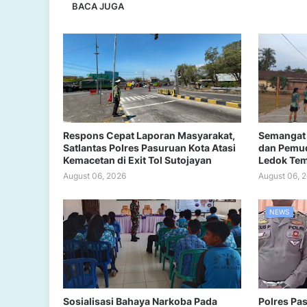
BACA JUGA
Respons Cepat Laporan Masyarakat,
Semangat 
Satlantas Polres Pasuruan Kota Atasi
dan Pemud
Kemacetan di Exit Tol Sutojayan
Ledok Te
August 06, 2026
August 06, 
NEWS
Sosialisasi Bahaya Narkoba Pada
Polres Pa