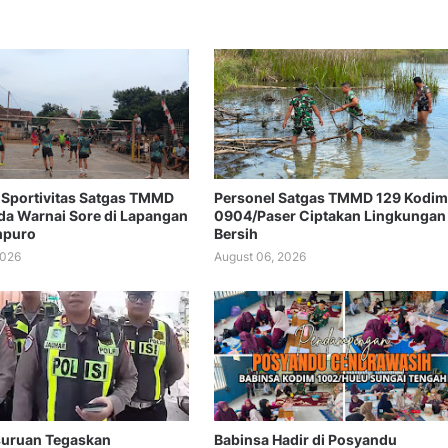
Sportivitas Satgas TMMD
Personel Satgas TMMD 129 Kodim
a Warnai Sore di Lapangan
0904/Paser Ciptakan Lingkungan
mpuro
Bersih
2026
August 06, 2026
suruan Tegaskan
Babinsa Hadir di Posyandu