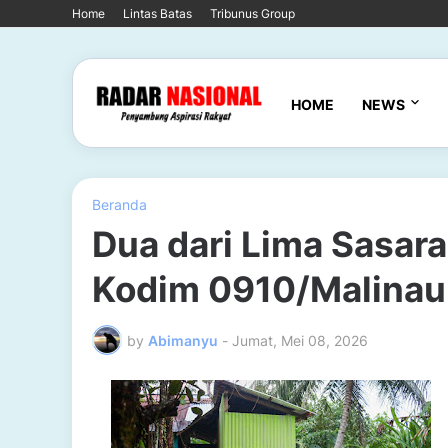
Home
Lintas Batas
Tribunus Group
HOME
NEWS
Beranda
Dua dari Lima Sasa
Kodim 0910/Malinau
by
Abimanyu
-
Jumat, Mei 08, 2026