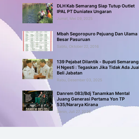
DLH Kab Semarang Siap Tutup Outlet
IPAL PT Duniatex Ungaran
Jumat, Mei 09, 2025
Mbah Segoropuro Pejuang Dan Ulama
Besar Pasuruan
Sabtu, Oktober 22, 2016
139 Pejabat Dilantik - Bupati Semarang
H Ngesti : Tegaskan Jika Tidak Ada Jua
Beli Jabatan
Rabu, Desember 03, 2025
Danrem 083/Bdj Tanamkan Mental
Juang Generasi Pertama Yon TP
535/Nararya Kirana
Senin, Juli 27, 2026