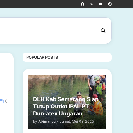
POPULAR POSTS
DLH Kab Semarang Siap
0
Tutup Outlet IPAL PT
Duniatex Ungaran
by
Abimanyu
-
Jumat, Mei 09, 2025