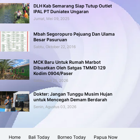
DLH Kab Semarang Siap Tutup Outlet
IPAL PT Duniatex Ungaran
Jumat, Mei 09, 2025
Mbah Segoropuro Pejuang Dan Ulama
Besar Pasuruan
Sabtu, Oktober 22, 2016
MCK Baru Untuk Rumah Marbot
Dibuatkan Oleh Satgas TMMD 129
Kodim 0904/Paser
Sabtu, Juli 25, 2026
Dokter: Jangan Tunggu Musim Hujan
untuk Mencegah Demam Berdarah
Senin, Agustus 03, 2026
Home
Bali Today
Borneo Today
Papua Now