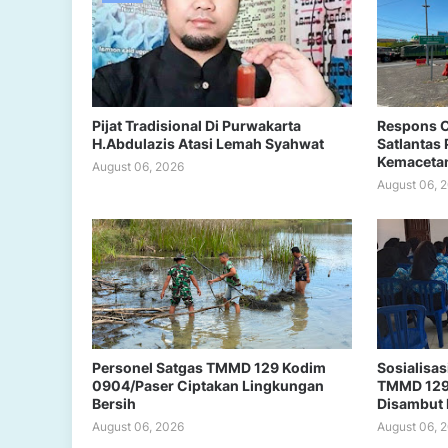
Pijat Tradisional Di Purwakarta
Respons C
H.Abdulazis Atasi Lemah Syahwat
Satlantas 
Kemacetan 
August 06, 2026
August 06, 
Personel Satgas TMMD 129 Kodim
Sosialisa
0904/Paser Ciptakan Lingkungan
TMMD 129
Bersih
Disambut P
August 06, 2026
August 06, 