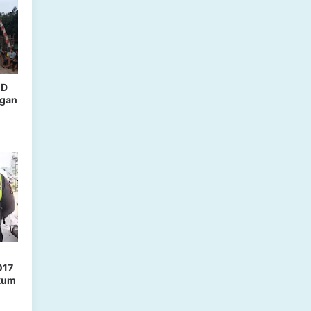
MD
ngan
017
ukum