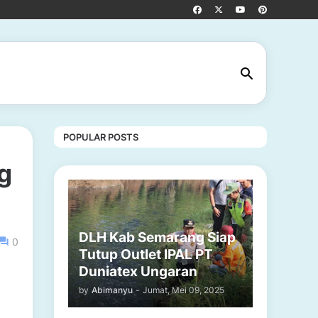
POPULAR POSTS
g
DLH Kab Semarang Siap
0
Tutup Outlet IPAL PT
Duniatex Ungaran
by
Abimanyu
-
Jumat, Mei 09, 2025