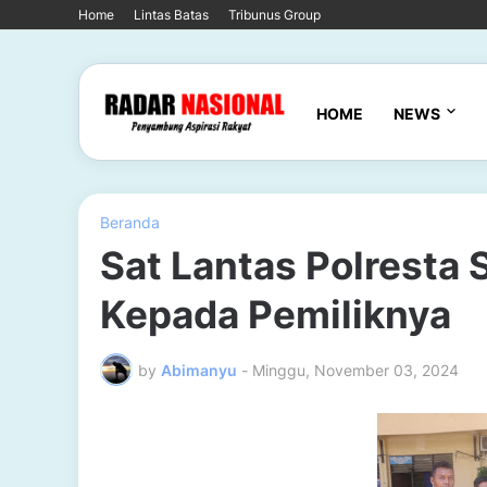
Home
Lintas Batas
Tribunus Group
HOME
NEWS
Beranda
Sat Lantas Polresta
Kepada Pemiliknya
by
Abimanyu
-
Minggu, November 03, 2024