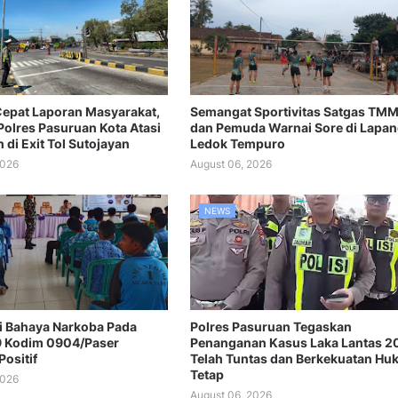
epat Laporan Masyarakat,
Semangat Sportivitas Satgas TM
Polres Pasuruan Kota Atasi
dan Pemuda Warnai Sore di Lapa
di Exit Tol Sutojayan
Ledok Tempuro
2026
August 06, 2026
NEWS
si Bahaya Narkoba Pada
Polres Pasuruan Tegaskan
 Kodim 0904/Paser
Penanganan Kasus Laka Lantas 2
ositif
Telah Tuntas dan Berkekuatan H
Tetap
2026
August 06, 2026