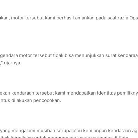
kan, motor tersebut kami berhasil amankan pada saat razia Ops
ngendara motor tersebut tidak bisa menunjukkan surat kendara
" ujarnya.
ekan kendaraan tersebut kami mendapatkan identitas pemilikn
ntuk dilakukan pencocokan.
 yang mengalami musibah serupa atau kehilangan kendaraan ag
hak kepolisian untuk mengungkap kasus curanmor di Kota