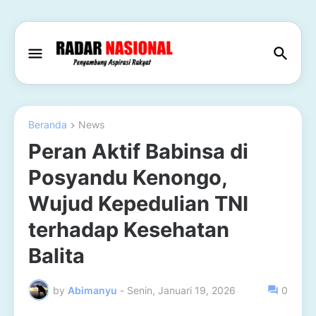
Beranda
News
Peran Aktif Babinsa di
Posyandu Kenongo,
Wujud Kepedulian TNI
terhadap Kesehatan
Balita
by
Abimanyu
-
Senin, Januari 19, 2026
0