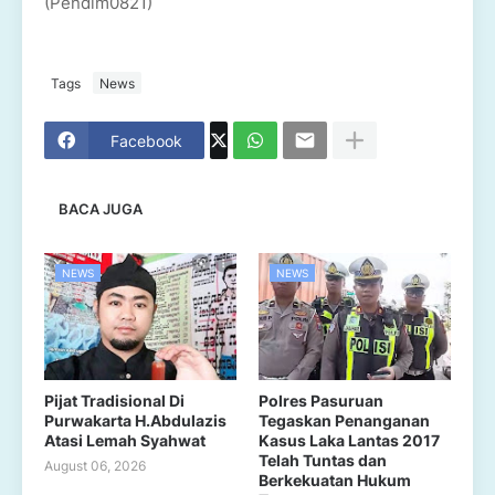
(Pendim0821)
Tags
News
Facebook
BACA JUGA
NEWS
NEWS
Pijat Tradisional Di
Polres Pasuruan
Purwakarta H.Abdulazis
Tegaskan Penanganan
Atasi Lemah Syahwat
Kasus Laka Lantas 2017
Telah Tuntas dan
August 06, 2026
Berkekuatan Hukum